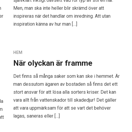
självklart viktigt oavsett vad för typ av stil en har.
n
Men, man ska inte heller blir skrämd över att
er
inspireras när det handlar om inredning. Att utan
inspiration känna av hur man […]
HEM
När olyckan är framme
Det finns så många saker som kan ske i hemmet. Är
man dessutom ägaren av bostaden så finns det ett
stort ansvar för att lösa alla sorters kriser. Det kan
vara allt från vattenskador till skadedjur! Det gäller
la
att vara uppmärksam för att se vart det behöver
om
lagas, saneras eller […]
tt