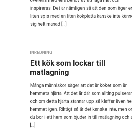
överens med ens behov av att laga mat och
inspireras. Det är nämligen så att den som äger e
liten spis med en liten kokplatta kanske inte känn
sig helt manad […]
INREDNING
Ett kök som lockar till
matlagning
Många människor säger att det är köket som är
hemmets hjärta. Att det är där som allting pulserar
och om detta hjärta stannar upp så klaffar även he
hemmet igen. Riktigt så är det kanske inte, men 
du bor i ett hem som bjuder in till matlagning och a
[…]