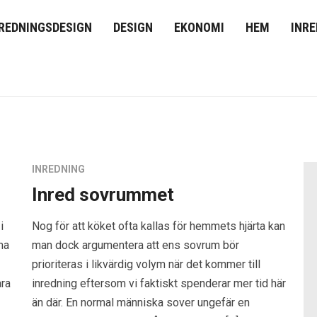
REDNINGSDESIGN
DESIGN
EKONOMI
HEM
INRE
INREDNING
Inred sovrummet
i
Nog för att köket ofta kallas för hemmets hjärta kan
ma
man dock argumentera att ens sovrum bör
prioriteras i likvärdig volym när det kommer till
ara
inredning eftersom vi faktiskt spenderar mer tid här
än där. En normal människa sover ungefär en