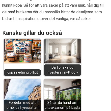
hunnit köpa. Så för att vara säker på att vara unik, håll dig till
de små butikerna där du sannolikt hittar de detaljerna som
bidrar till inspiration utöver det vanliga, var så säker.
Kanske gillar du också
Därför ska du
Köp inredning billigt
investera i nytt golv
Fördelar med att
Så tar du hand om
ombilda hyresrätter
ditt akvarium på bästa