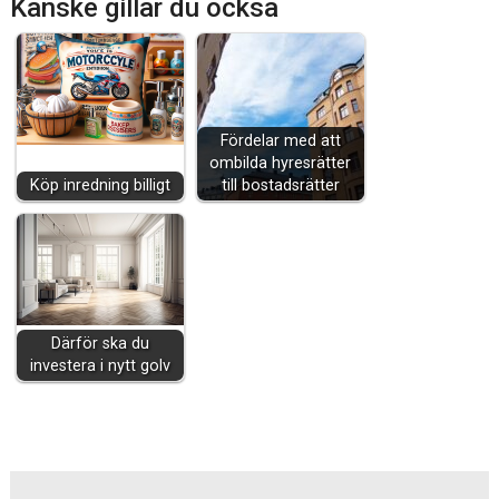
Kanske gillar du också
Fördelar med att
ombilda hyresrätter
Köp inredning billigt
till bostadsrätter
Därför ska du
investera i nytt golv