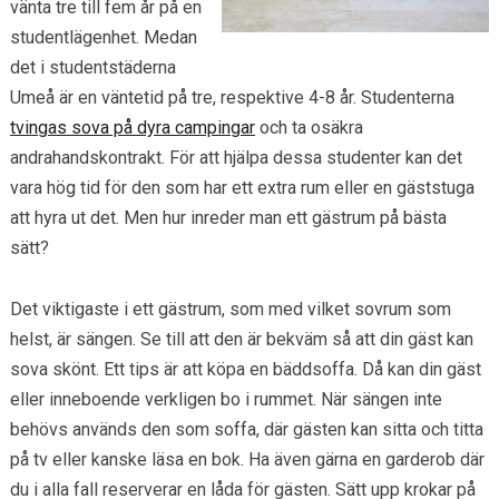
vänta tre till fem år på en
studentlägenhet. Medan
det i studentstäderna
Umeå är en väntetid på tre, respektive 4-8 år. Studenterna
tvingas sova på dyra campingar
och ta osäkra
andrahandskontrakt. För att hjälpa dessa studenter kan det
vara hög tid för den som har ett extra rum eller en gäststuga
att hyra ut det. Men hur inreder man ett gästrum på bästa
sätt?
Det viktigaste i ett gästrum, som med vilket sovrum som
helst, är sängen. Se till att den är bekväm så att din gäst kan
sova skönt. Ett tips är att köpa en bäddsoffa. Då kan din gäst
eller inneboende verkligen bo i rummet. När sängen inte
behövs används den som soffa, där gästen kan sitta och titta
på tv eller kanske läsa en bok. Ha även gärna en garderob där
du i alla fall reserverar en låda för gästen. Sätt upp krokar på