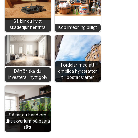
Så blir du kvitt
skadedjur hemma
Köp inredning billigt
Fördelar med att
Därför ska du
ombilda hyresrätter
investera i nytt golv
till bostadsrätter
Så tar du hand om
ditt akvarium på bästa
sätt